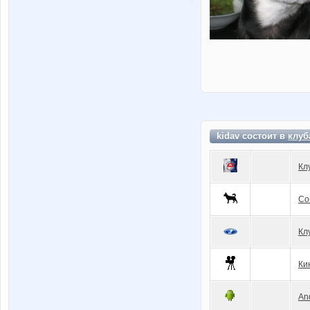
kidav состоит в
клуб
Кл
Со
Кл
Ки
An