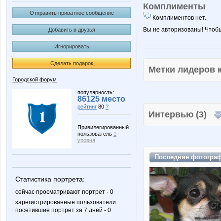
Комплименты
Отправить приватное сообщение
Комплиментов нет.
Вы не авторизованы! Чтоб
Добавить в друзья
Игнорировать
Сделать подарок
Метки лидеров
Городской форум
популярность:
86125 место
рейтинг
80
?
Интервью (3)
Привилегированный
пользователь
1
уровня
Последние
фотогра
Статистика портрета:
сейчас просматривают портрет - 0
зарегистрированные пользователи
посетившие портрет за 7 дней - 0